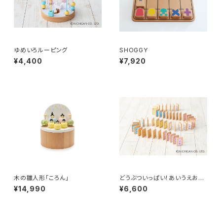
ゆめいろルーピング
SHOGGY
¥4,400
¥7,920
木の雛人形「ころん」
どうぶついっぱい！あいうえおド
ミノ
¥14,990
¥6,600