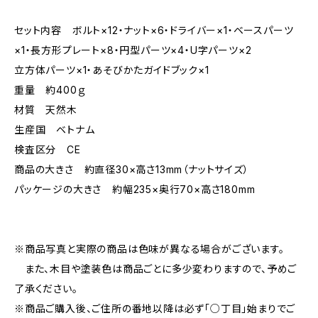
セット内容 ボルト×12・ナット×6・ドライバー×1・ベースパーツ
×1・長方形プレート×8・円型パーツ×4・U字パーツ×2
立方体パーツ×1・あそびかたガイドブック×1
重量 約400ｇ
材質 天然木
生産国 ベトナム
検査区分 CE
商品の大きさ 約直径30×高さ13mm（ナットサイズ）
パッケージの大きさ 約幅235×奥行70×高さ180mm
※商品写真と実際の商品は色味が異なる場合がございます。
また、木目や塗装色は商品ごとに多少変わりますので、予めご
了承ください。
※商品ご購入後、ご住所の番地以降は必ず「○丁目」始まりでご