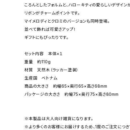
ころんとしたフォルムと、ハローキティの愛らしいデザイン
リボンがチャームポイントです。
マイメロディとクロミのバージョンも同時登場。
並べて飾れば可愛さアップ！
ギフトにもぴったりです。
セット内容 本体×１
重量 約110g
材質 天然木（ラッカー塗装）
生産国 ベトナム
商品の大きさ 約幅65×奥行65×高さ68mm
パッケージの大きさ 約幅75×奥行75×高さ80mm
※本製品は大人向け雑貨になります。
※より多くのお客様にお届けするため、1度のご注文につき