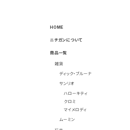
HOME
ニチガンについて
商品一覧
雑貨
ディック・ブルーナ
サンリオ
ハローキティ
クロミ
マイメロディ
ムーミン