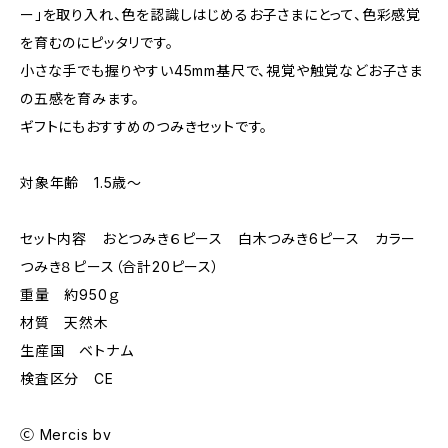
ー」を取り入れ、色を認識しはじめるお子さまにとって、色彩感覚
を育むのにピッタリです。
小さな手でも握りやすい45mm基尺で、視覚や触覚などお子さま
の五感を育みます。
ギフトにもおすすめのつみきセットです。
対象年齢 1.5歳〜
セット内容 おとつみき６ピース 白木つみき6ピース カラー
つみき８ピース（合計20ピース）
重量 約950ｇ
材質 天然木
生産国 ベトナム
検査区分 CE
Ⓒ Mercis bv