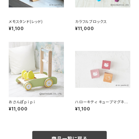
メモスタンド(レッド)
カラフルブロックス
¥1,100
¥11,000
おさんぽｐｉｐｉ
ハローキティ キューブマグネッ
ト
¥11,000
¥1,100
商品一覧に戻る