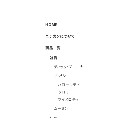
HOME
ニチガンについて
商品一覧
雑貨
ディック・ブルーナ
サンリオ
ハローキティ
クロミ
マイメロディ
ムーミン