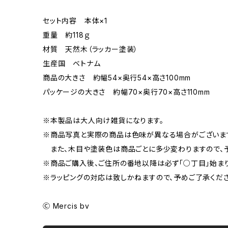
セット内容 本体×1
重量 約118ｇ
材質 天然木（ラッカー塗装）
生産国 ベトナム
商品の大きさ 約幅54×奥行54×高さ100mm
パッケージの大きさ 約幅70×奥行70×高さ110mm
※本製品は大人向け雑貨になります。
※商品写真と実際の商品は色味が異なる場合がございま
また、木目や塗装色は商品ごとに多少変わりますので、予
※商品ご購入後、ご住所の番地以降は必ず「○丁目」始ま
※ラッピングの対応は致しかねますので、予めご了承くださ
Ⓒ Mercis bv