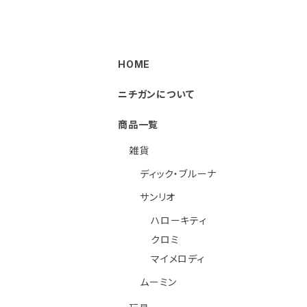
HOME
ニチガンについて
商品一覧
雑貨
ディック・ブルーナ
サンリオ
ハローキティ
クロミ
マイメロディ
ムーミン