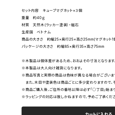
セット内容 キューブマグネット×３個
重量 約40ｇ
材質 天然木(ラッカー塗装）・磁石
生産国 ベトナム
商品の大きさ 約幅25×奥行25×高さ25mm(マグネット1
パッケージの大きさ 約幅85×奥行35×高さ75mm
※木製品は個体差があるため、おおよその寸法となります
※本製品は大人向け雑貨になります。
※商品写真と実際の商品は色味が異なる場合がございま
また、木目や塗装色は商品ごとに多少変わりますので、予
※商品ご購入後、ご住所の番地以降は必ず「○丁目」始ま
※ラッピングの対応は致しかねますので、予めご了承くださ
カートに入れる