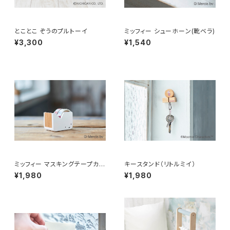
とことこ ぞうのプルトーイ
ミッフィー シューホーン(靴ベラ)
¥3,300
¥1,540
ミッフィー マスキングテープカッ
キースタンド（リトルミイ）
ター
¥1,980
¥1,980