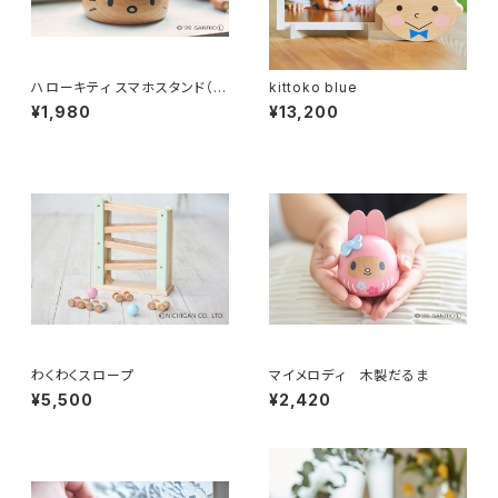
ハローキティ スマホスタンド（レ
kittoko blue
ッド）
¥1,980
¥13,200
わくわくスロープ
マイメロディ 木製だるま
¥5,500
¥2,420