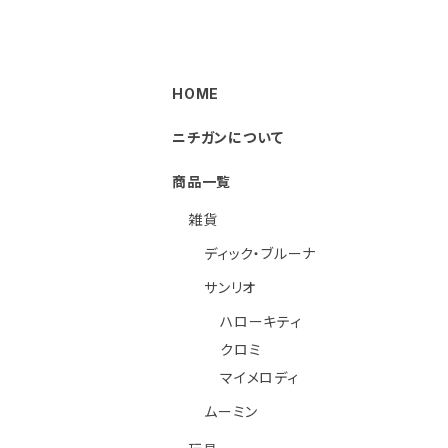
HOME
ニチガンについて
商品一覧
雑貨
ディック・ブルーナ
サンリオ
ハローキティ
クロミ
マイメロディ
ムーミン